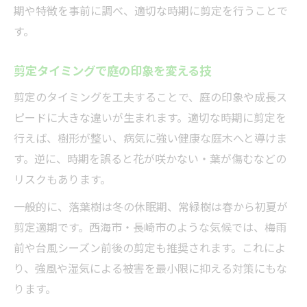
期や特徴を事前に調べ、適切な時期に剪定を行うことで
す。
剪定タイミングで庭の印象を変える技
剪定のタイミングを工夫することで、庭の印象や成長ス
ピードに大きな違いが生まれます。適切な時期に剪定を
行えば、樹形が整い、病気に強い健康な庭木へと導けま
す。逆に、時期を誤ると花が咲かない・葉が傷むなどの
リスクもあります。
一般的に、落葉樹は冬の休眠期、常緑樹は春から初夏が
剪定適期です。西海市・長崎市のような気候では、梅雨
前や台風シーズン前後の剪定も推奨されます。これによ
り、強風や湿気による被害を最小限に抑える対策にもな
ります。