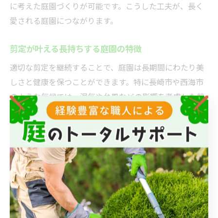
に考えた庭園づくりが可能です。こうした工夫が、長く
愛される庭園につながります。
剪定が叶える長持ちする庭園の特徴
適切な剪定を継続することで、庭園は長期間にわたり美
しさと健康を保つことができます。特に長崎市や西海市
のような気候では、湿気や台風などの影響を考慮した剪
定が求められます。
長持ちする庭園の特徴としては、樹木の成長をコントロ
ールしやすい構造や、病害虫を未然に防ぐための風通し
の良さが挙げられます。また、定期的な剪定により、枯
れ枝や不要な枝を取り除くことで、庭全体の健康状態が
維持されます。
利用者の声としては、「毎年の剪定によって、庭木が元