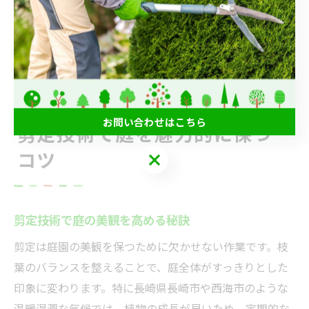
気に育ち続けている」「手入れがしやすく、家族みんな
で庭を楽しめる」といったものが多く見られます。プロ
による定期的な管理を取り入れることで、理想のガーデ
ンを長く楽しむことができるでしょう。
お問い合わせはこちら
剪定技術で庭を魅力的に保つ
コツ
お問い合わせはこちら
剪定技術で庭の美観を高める秘訣
剪定は庭園の美観を保つために欠かせない作業です。枝
葉のバランスを整えることで、庭全体がすっきりとした
印象に変わります。特に長崎県長崎市や西海市のような
温暖湿潤な気候では、植物の成長が早いため、定期的な