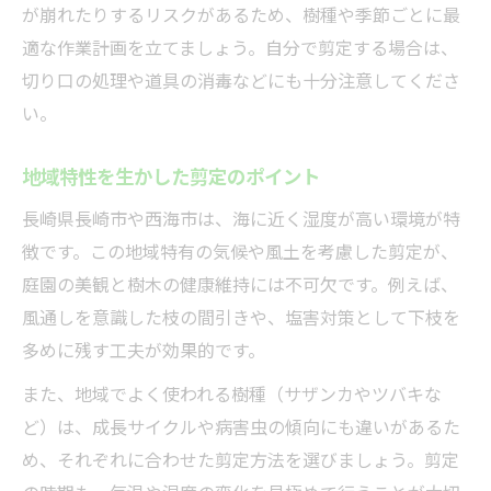
が崩れたりするリスクがあるため、樹種や季節ごとに最
庭園設計を通じた快適な暮らしの秘訣
適な作業計画を立てましょう。自分で剪定する場合は、
庭園設計と剪定で快適空間を実現
切り口の処理や道具の消毒などにも十分注意してくださ
暮らしを豊かにする剪定の役割とは
い。
剪定で生まれる快適な暮らしの工夫
地域特性を生かした剪定のポイント
剪定と設計が調和した住まいづくり
長崎県長崎市や西海市は、海に近く湿度が高い環境が特
庭園設計に活かす剪定の具体的ノウハウ
徴です。この地域特有の気候や風土を考慮した剪定が、
プロが教える剪定と庭維持のポイント
庭園の美観と樹木の健康維持には不可欠です。例えば、
プロの剪定術で庭を美しく保つ方法
風通しを意識した枝の間引きや、塩害対策として下枝を
剪定とメンテナンスの基本ポイント
多めに残す工夫が効果的です。
庭維持に効く剪定の実践的アドバイス
また、地域でよく使われる樹種（サザンカやツバキな
剪定で庭木を長く健やかに育てるコツ
ど）は、成長サイクルや病害虫の傾向にも違いがあるた
プロ推奨の剪定タイミングと注意点
め、それぞれに合わせた剪定方法を選びましょう。剪定