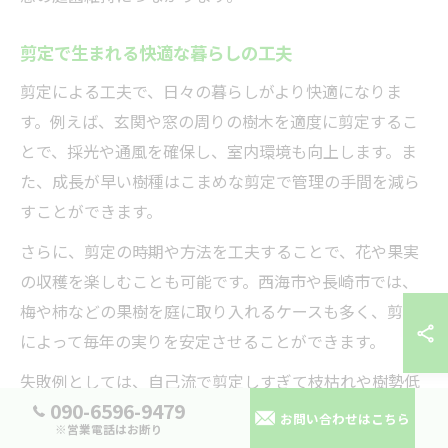
剪定で生まれる快適な暮らしの工夫
剪定による工夫で、日々の暮らしがより快適になりま
す。例えば、玄関や窓の周りの樹木を適度に剪定するこ
とで、採光や通風を確保し、室内環境も向上します。ま
た、成長が早い樹種はこまめな剪定で管理の手間を減ら
すことができます。
さらに、剪定の時期や方法を工夫することで、花や果実
の収穫を楽しむことも可能です。西海市や長崎市では、
梅や柿などの果樹を庭に取り入れるケースも多く、剪定
によって毎年の実りを安定させることができます。
失敗例としては、自己流で剪定しすぎて枝枯れや樹勢低
090-6596-9479
下を招くケースも見受けられます。プロのアドバイスを
お問い合わせはこちら
※営業電話はお断り
受けたり、現地調査をもとにした計画的な剪定が快適な