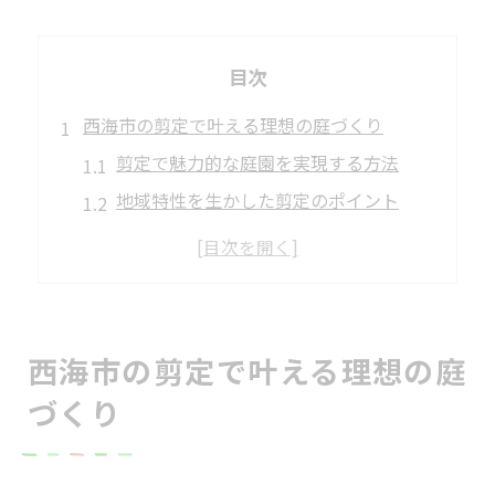
目次
西海市の剪定で叶える理想の庭づくり
剪定で魅力的な庭園を実現する方法
地域特性を生かした剪定のポイント
四本堂公園に学ぶ庭づくりの工夫
美しい庭園維持に必要な剪定とは
剪定作業で庭木を健康に保つコツ
美しい庭園設計を剪定と共に実現する方法
西海市の剪定で叶える理想の庭
剪定と設計で調和の取れた庭園作り
づくり
庭園設計における剪定の重要性を解説
松田造園の手法に学ぶ剪定活用術