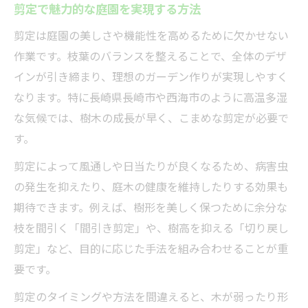
剪定視点で考えるデザイン設計の工夫
剪定で魅力的な庭園を実現する方法
剪定が叶える長持ちする庭園の特徴
剪定は庭園の美しさや機能性を高めるために欠かせない
剪定技術で庭を魅力的に保つコツ
作業です。枝葉のバランスを整えることで、全体のデザ
剪定技術で庭の美観を高める秘訣
インが引き締まり、理想のガーデン作りが実現しやすく
なります。特に長崎県長崎市や西海市のように高温多湿
剪定による植栽の健康維持方法
な気候では、樹木の成長が早く、こまめな剪定が必要で
プロの剪定技術が光る庭管理の裏技
す。
剪定で実現する四季の変化を楽しむ庭
剪定によって風通しや日当たりが良くなるため、病害虫
剪定タイミングで庭の印象を変える技
の発生を抑えたり、庭木の健康を維持したりする効果も
長崎市で快適なガーデンへ導く剪定の極意
期待できます。例えば、樹形を美しく保つために余分な
快適な庭づくりを支える剪定の極意
枝を間引く「間引き剪定」や、樹高を抑える「切り戻し
剪定で四季折々の快適ガーデンを実現
剪定」など、目的に応じた手法を組み合わせることが重
剪定が変える庭の使いやすさと安心感
要です。
松田久花園の知恵で剪定の質を高める
剪定のタイミングや方法を間違えると、木が弱ったり形
剪定で実現する安全なガーデンづくり