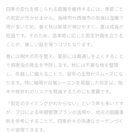
四季の変化を感じられる庭園を維持するには、季節ごと
の剪定が欠かせません。長崎市や西海市の気候は温暖で
雨が多いため、春と秋は新芽が伸びやすく、夏は成長が
旺盛です。そのため、各季節に応じた剪定計画を立てる
ことが、美しい庭を保つコツとなります。
春には樹木の形を整え、夏前には風通しをよくすること
で病害虫の発生を予防します。秋には不要な枝を整理
し、冬越しに備えることで、翌年の生育がスムーズにな
ります。特に梅雨や台風シーズンを見越した剪定は、倒
木や枝折れのリスクを軽減するためにも重要です。
「剪定のタイミングがわからない」という声も多いです
が、プロによる年間管理プランの活用や、地元の庭園事
例を参考にすることで、四季折々の快適なガーデンづく
りが実現できます。