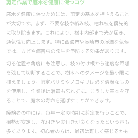
剪定作業で庭木を健康に保つコツ
庭木を健康に保つためには、剪定の基本を押さえること
が大切です。まず、不要な枝や絡み枝、枯れ枝を優先的
に取り除きます。これにより、樹木内部まで光が届き、
通気性も向上します。特に西海市や長崎市の湿潤な気候
では、カビや病害虫の発生を予防する効果があります。
切る位置や角度にも注意し、枝の付け根から適度な距離
を残して切断することで、樹木へのダメージを最小限に
抑えましょう。剪定バサミやノコギリは必ず清潔なもの
を使用し、作業後は消毒も忘れずに。こうした基本を守
ることで、庭木の寿命を延ばすことができます。
経験者の中には、毎年一定の時期に剪定を行うことで、
樹勢が安定し、花付きや実付きが良くなったという声も
多くあります。初心者の方は、最初は難しく感じるかも