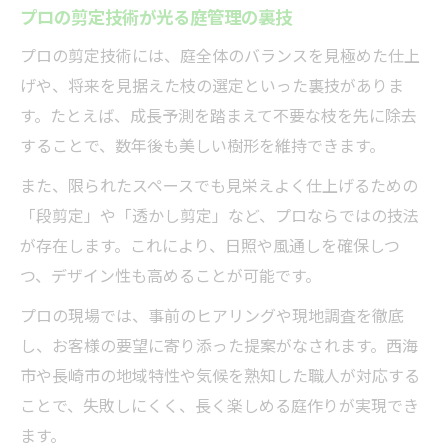
プロの剪定技術が光る庭管理の裏技
プロの剪定技術には、庭全体のバランスを見極めた仕上
げや、将来を見据えた枝の選定といった裏技がありま
す。たとえば、成長予測を踏まえて不要な枝を先に除去
することで、数年後も美しい樹形を維持できます。
また、限られたスペースでも見栄えよく仕上げるための
「段剪定」や「透かし剪定」など、プロならではの技法
が存在します。これにより、日照や風通しを確保しつ
つ、デザイン性も高めることが可能です。
プロの現場では、事前のヒアリングや現地調査を徹底
し、お客様の要望に寄り添った提案がなされます。西海
市や長崎市の地域特性や気候を熟知した職人が対応する
ことで、失敗しにくく、長く楽しめる庭作りが実現でき
ます。