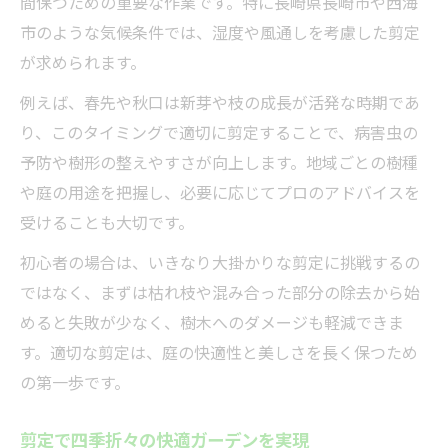
間保つための重要な作業です。特に長崎県長崎市や西海
市のような気候条件では、湿度や風通しを考慮した剪定
が求められます。
例えば、春先や秋口は新芽や枝の成長が活発な時期であ
り、このタイミングで適切に剪定することで、病害虫の
予防や樹形の整えやすさが向上します。地域ごとの樹種
や庭の用途を把握し、必要に応じてプロのアドバイスを
受けることも大切です。
初心者の場合は、いきなり大掛かりな剪定に挑戦するの
ではなく、まずは枯れ枝や混み合った部分の除去から始
めると失敗が少なく、樹木へのダメージも軽減できま
す。適切な剪定は、庭の快適性と美しさを長く保つため
の第一歩です。
剪定で四季折々の快適ガーデンを実現