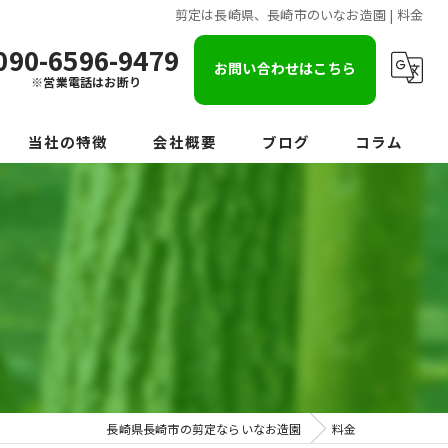
剪定は長崎県、長崎市のいなお造園 | 料金
090-6596-9479
お問い合わせはこちら
※営業電話はお断り
当社の特徴
会社概要
ブログ
コラム
伐採
伐根
草刈り
草むしり
庭じまい
長崎県長崎市の剪定ならいなお造園
料金