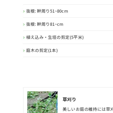
抜根: 幹周り51~80cm
抜根: 幹周り81~cm
植え込み・生垣の剪定(5平米)
庭木の剪定(1本)
草刈り
美しいお庭の維持には草