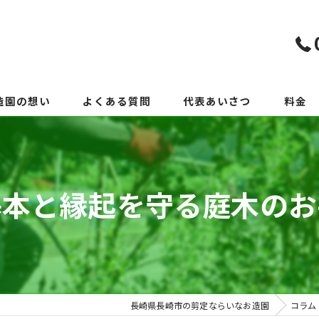
造園の想い
よくある質問
代表あいさつ
料金
基本と縁起を守る庭木のお
長崎県長崎市の剪定ならいなお造園
コラム