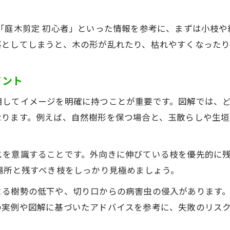
初心者でも始めやすい剪定スタイル特集
初心者向け剪定スタイルの選び方と基本
「庭木剪定 初心者」といった情報を参考に、まずは小枝
落としてしまうと、木の形が乱れたり、枯れやすくなったり
透かし剪定や整姿剪定のやり方を解説
剪定初心者が押さえたい手法と注意点
イント
剪定スタイル別のメリットと実践ポイント
初めての剪定におすすめの枝切り手順
用してイメージを明確に持つことが重要です。図解では、
季節や暦を意識した庭の剪定実践ガイド
なります。例えば、自然樹形を保つ場合と、玉散らしや生
季節ごとに最適な剪定時期と暦の活用法
お問い合わせはこちら
お問い合わせはこちら
剪定の際に守りたい土用・大犯土の知識
スを意識することです。外向きに伸びている枝を優先的に
場所と残すべき枝をしっかり見極めましょう。
剪定作業を安全に進めるための暦の見方
季節や伝統行事を意識した庭木のお手入れ
よる樹勢の低下や、切り口からの病害虫の侵入があります
剪定で縁起の良い日取りを選ぶポイント
の実例や図解に基づいたアドバイスを参考に、失敗のリス