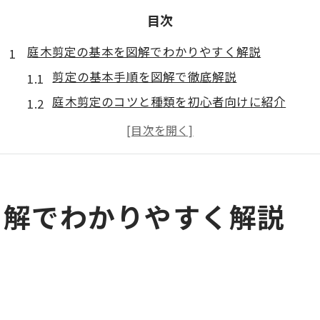
目次
庭木剪定の基本を図解でわかりやすく解説
剪定の基本手順を図解で徹底解説
庭木剪定のコツと種類を初心者向けに紹介
剪定図解を活用した樹形の整え方のポイント
庭木剪定の基本知識とタイミングの見極め方
剪定で守りたい風通しと日当たりの改善法
剪定で守りたい縁起と伝統の知恵とは
図解でわかりやすく解説
縁起を重んじる剪定の考え方と伝統的作法
剪定で避けるべき縁起の悪い日や習慣について
庭木剪定と伝統行事の関係を正しく理解する
剪定と八百万の神を意識したお手入れの心得