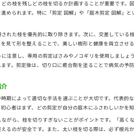
庭木剪定で守るべき伝統と暦の知識を解説
、どの枝を残しどの枝を切るか計画することが重要です。
進められます。特に「剪定 図解」や「庭木剪定 図解」
不要な枝を正しく見極める剪定のコツ
剪定で切るべき不要枝の見分け方と種類
侵された枝を優先的に取り除きます。次に、交差している
ひこばえや内向き枝を見極める剪定の基本
スを見て形を整えることで、美しい樹形と健康を両立させ
剪定で美しい樹形を保つ不要枝の判断方法
初心者でもできる剪定の枝選び実践ポイント
うに注意し、専用の剪定ばさみやノコギリを使用しましょ
れます。剪定後は、切り口に癒合剤を塗ることで病気の予防
剪定に役立つ枝の種類と切り方の基礎知識
高くなりすぎた木の剪定は自分でできる
紹介
高くなりすぎた庭木を安全に剪定する方法
自分でできる高木剪定の基本と注意点
や時期によって適切な手法を選ぶことが大切です。代表的
。初心者はまず、どの剪定が自分の庭木にふさわしいかを
剪定で高い木を手入れするDIY実践ガイド
高木剪定を失敗しないための安全対策
ながら、枝を切りすぎないことがポイントです。「高くな
剪定で高い枝を切る際のポイントとコツ
整えるのが安全です。また、太い枝を切る際は、必ず根元