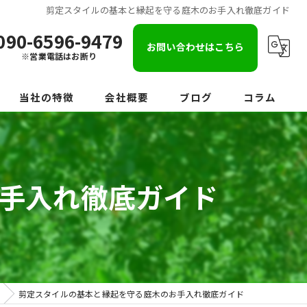
剪定スタイルの基本と縁起を守る庭木のお手入れ徹底ガイド
090-6596-9479
お問い合わせはこちら
※営業電話はお断り
当社の特徴
会社概要
ブログ
コラム
伐採
伐根
手入れ徹底ガイド
草刈り
草むしり
庭じまい
剪定スタイルの基本と縁起を守る庭木のお手入れ徹底ガイド