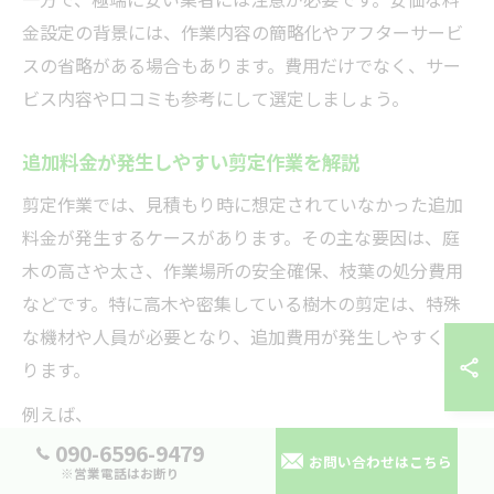
金設定の背景には、作業内容の簡略化やアフターサービ
スの省略がある場合もあります。費用だけでなく、サー
ビス内容や口コミも参考にして選定しましょう。
追加料金が発生しやすい剪定作業を解説
剪定作業では、見積もり時に想定されていなかった追加
料金が発生するケースがあります。その主な要因は、庭
木の高さや太さ、作業場所の安全確保、枝葉の処分費用
などです。特に高木や密集している樹木の剪定は、特殊
な機材や人員が必要となり、追加費用が発生しやすくな
ります。
例えば、
090-6596-9479
高所作業車や足場の設置が必要な場合
お問い合わせはこちら
※営業電話はお断り
大量の枝葉や幹の処分が発生する場合