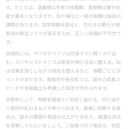
す。たとえば、落葉樹は冬季の休眠期、常緑樹は春や初
夏が基本となりますが、松や梅など一部の樹種は独自の
適期があります。剪定時期を誤ると、花付きの悪化や病
害虫の発生リスクが高まるため、正しい知識が不可欠で
す。
具体的には、サツキやツツジは花後すぐに軽く刈り込
む、カシやシマトネリコは新芽が伸びる前に整える、松
は古葉を落としながら枝先を整えるなど、樹種ごとにポ
イントがあります。長崎市や長与町では、庭木の成長ス
ピードや気候風土も考慮した剪定が求められます。
失敗例として、時期を間違えて剪定し枯れる、切り過ぎ
て樹形が乱れるなどが挙げられます。業者に依頼する場
合は、庭木の種類や希望の仕上がりを伝え、最適な方法
を提案してもらいましょう。ご自身で行う場合は、剪定