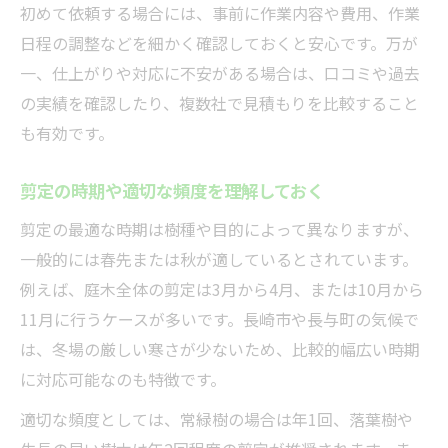
初めて依頼する場合には、事前に作業内容や費用、作業
庭木剪定の時期による料金変動の理由
日程の調整などを細かく確認しておくと安心です。万が
依頼する剪定本数や木の高さごとの相場感
一、仕上がりや対応に不安がある場合は、口コミや過去
費用を抑えるための剪定時期の選び方
の実績を確認したり、複数社で見積もりを比較すること
剪定サービスごとの追加料金に注意しよう
も有効です。
費用重視なら知っておきたい剪定事情
剪定費用を安く抑える依頼先の選び方
剪定の時期や適切な頻度を理解しておく
追加料金が発生しやすい剪定作業を解説
剪定の最適な時期は樹種や目的によって異なりますが、
シルバー人材センターと業者の費用比較
一般的には春先または秋が適しているとされています。
例えば、庭木全体の剪定は3月から4月、または10月から
庭木一本からでも対応可能な剪定業者とは
11月に行うケースが多いです。長崎市や長与町の気候で
見積もり時に聞いておきたい費用の内訳
は、冬場の厳しい寒さが少ないため、比較的幅広い時期
長与町の剪定依頼で迷わない方法とは
に対応可能なのも特徴です。
剪定依頼の前に準備すべきポイントまとめ
適切な頻度としては、常緑樹の場合は年1回、落葉樹や
地元で信頼できる剪定業者の選び方