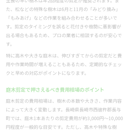
生長の早い樹木は年2回程度の剪定が推奨されます。ま
費用と対応範囲を明確にして納得依頼へ
た、松などの特殊な樹木は6月と11月の「みどり摘み」
剪定サービス選びで役立つ比較基準一覧
「もみあげ」などの作業を組み合わせることが多いで
剪定時期や庭木の状態に応じた依頼方法
す。剪定のタイミングを誤ると花付きや樹勢に悪影響が
出る場合もあるため、プロの業者に相談するのが安心で
す。
特に高木や大きな庭木は、伸びすぎてからの剪定だと費
用や作業時間が増えることもあるため、定期的なチェッ
クと早めの対応がポイントになります。
庭木剪定で押さえるべき費用相場のポイント
庭木剪定の費用相場は、樹木の本数や大きさ、作業内容
によって大きく変動します。長崎県長崎市西彼杵郡長与
町では、庭木1本あたりの剪定費用が約3,000円～10,000
円程度が一般的な目安です。ただし、高木や特殊な樹