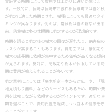
実施する時期によって費用や仕上がりに違いが生じま
す。一般的に、長崎県長崎市西彼杵郡長与町では春と秋
が剪定に適した時期とされ、樹種によっても最適なタイ
ミングが異なります。例えば、常緑樹は春の新芽が出る
前、落葉樹は冬の休眠期に剪定するのが理想的です。
時期を誤ると剪定後の樹木の回復が遅れたり、病害虫の
リスクが高まることもあります。費用面では、繁忙期や
樹木の成長期に依頼が集中するため価格が高くなる傾向
が見られます。反対に、閑散期や樹木が休眠している時
期は費用が抑えられることが多いです。
剪定業者によっては「庭木剪定一本から対応」や、「現
地見積もり無料」などのサービスもあるため、時期や費
用を比較しながら依頼するのがポイントです。適切な時
期を選ぶことで、費用負担を軽減しつつ庭木の健康を守
ることができます。