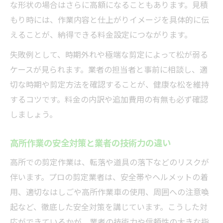
な形状の場合はさらに高額になることもあります。見積
もり時には、作業内容と仕上がりイメージを具体的に伝
えることが、納得できる料金設定につながります。
失敗例として、時期外れや極端な剪定によって松が弱る
ケースが見られます。業者の担当者と事前に相談し、適
切な時期や剪定方法を確認することが、健康な松を維持
するコツです。料金の内訳や追加費用の有無も必ず確認
しましょう。
高所作業の安全対策と業者の技術力の違い
高所での剪定作業は、転落や道具の落下などのリスクが
伴います。プロの剪定業者は、安全帯やヘルメットの着
用、適切なはしごや高所作業車の使用、周囲への注意喚
起など、徹底した安全対策を講じています。こうした対
応ができているかが、業者の技術力や信頼性の大きな指