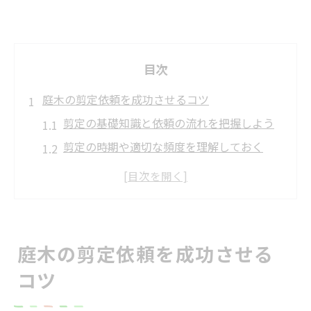
目次
庭木の剪定依頼を成功させるコツ
剪定の基礎知識と依頼の流れを把握しよう
剪定の時期や適切な頻度を理解しておく
庭木剪定で押さえるべき費用相場のポイン
ト
剪定業者選びで失敗しないための注意点
松や高木剪定も対応可能な業者の見極め方
庭木の剪定依頼を成功させる
剪定業者選びで押さえるべきポイント
コツ
信頼できる剪定業者を見分ける方法とは
剪定業者の料金体系と追加費用の確認方法