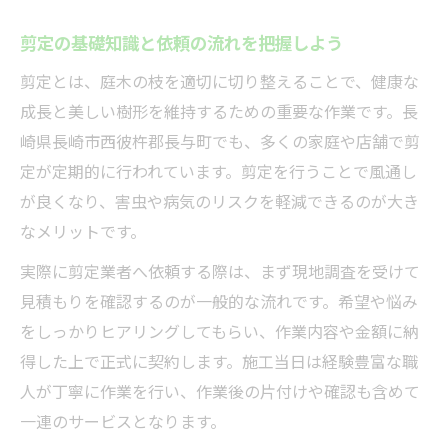
現地調査や無料見積もりの有無をチェック
剪定の基礎知識と依頼の流れを把握しよう
しよう
剪定とは、庭木の枝を適切に切り整えることで、健康な
庭木剪定で重視したい保証やアフターサー
成長と美しい樹形を維持するための重要な作業です。長
ビス
崎県長崎市西彼杵郡長与町でも、多くの家庭や店舗で剪
高木や松も安心して任せられる業者の特徴
定が定期的に行われています。剪定を行うことで風通し
高木や松も対応できる剪定とは何か
が良くなり、害虫や病気のリスクを軽減できるのが大き
高木剪定で注意したい業者選びの基準
なメリットです。
松の剪定時期や料金の考え方を解説
実際に剪定業者へ依頼する際は、まず現地調査を受けて
高所作業の安全対策と業者の技術力の違い
見積もりを確認するのが一般的な流れです。希望や悩み
庭木の種類別に最適な剪定方法を知ろう
をしっかりヒアリングしてもらい、作業内容や金額に納
得した上で正式に契約します。施工当日は経験豊富な職
剪定費用が高くなるケースを事前に把握
人が丁寧に作業を行い、作業後の片付けや確認も含めて
時期と費用で比較したい剪定サービス
一連のサービスとなります。
剪定に最適な時期と費用の違いを比較