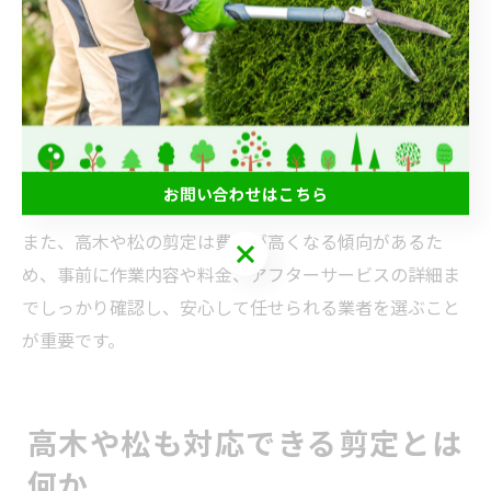
す。
業者選びの際は「高所作業車や専門器具の保有」「松や
高木の剪定実績が豊富」「樹種ごとの管理知識がある」
などのポイントを確認しましょう。実際に「高木剪定専
門の職人が対応してくれた」「松の美しい仕上がりに満
お問い合わせはこちら
足した」といった利用者の声も多く見られます。
また、高木や松の剪定は費用が高くなる傾向があるた
お問い合わせはこちら
め、事前に作業内容や料金、アフターサービスの詳細ま
でしっかり確認し、安心して任せられる業者を選ぶこと
が重要です。
高木や松も対応できる剪定とは
何か