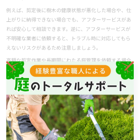
例えば、剪定後に樹木の健康状態が悪化した場合や、仕
上がりに納得できない場合でも、アフターサービスがあ
れば安心して相談できます。逆に、アフターサービスが
不明確な業者に依頼すると、トラブル時に対応してもら
えないリスクがあるため注意しましょう。
高額な剪定作業や長期間にわたる庭管理を依頼する場合
は、保証やアフターサービスの内容をしっかり比較して
選ぶことが、後悔しない業者選びのポイントです。
高木や松も安心して任せられる業者の特徴
高木や松の剪定は専門技術や安全管理が求められるた
め、実績豊富な業者に依頼することが大切です。特に松
は樹形や成長特性に合わせた剪定方法が必要で、経験不
足の業者だと枝枯れや病害リスクが高まることもありま