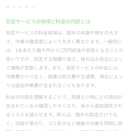
剪定依頼で後悔しないポイントを解説
剪定サービスの評判や口コミの活用法
剪定サービスの相場と料金の内訳とは
剪定の安全性を重視した依頼先の探し方
剪定サービスの料金相場は、庭木の本数や樹木の大き
適正価格で依頼できる剪定サービスの特徴
さ、作業の難易度によって大きく異なります。一般的に
剪定サービスの適正価格の見分け方
は、1本あたり数千円から1万円前後が目安となることが
多いですが、剪定する樹種や高さ、枝の込み具合によっ
納得できる剪定費用の相場とは何か
て価格が変動します。また、剪定サービスの料金には、
選びやすい剪定サービスの特徴を解説
作業費だけでなく、枝葉の処分費や交通費、場合によっ
剪定料金の透明性が高い業者の見分け方
ては追加作業費が含まれることもあります。
コスパ重視の剪定サービス選びのコツ
料金の内訳を理解することで、見積もり時にどの項目が
庭木の剪定はどこに頼むのが安心か比較
含まれているか確認しやすくなり、後から追加請求され
剪定依頼先ごとの安心ポイント比較
るリスクを減らせます。例えば、庭木の剪定だけでな
剪定サービスの依頼先別メリットとは
く、伐採や草刈り、ゴミ処分など複数の作業を同時に依
庭木の剪定でおすすめの依頼先選び