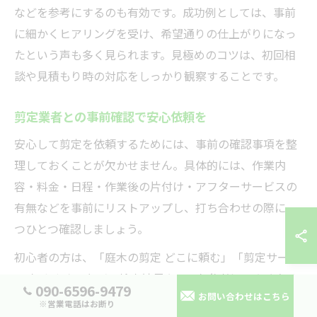
などを参考にするのも有効です。成功例としては、事前
に細かくヒアリングを受け、希望通りの仕上がりになっ
たという声も多く見られます。見極めのコツは、初回相
談や見積もり時の対応をしっかり観察することです。
剪定業者との事前確認で安心依頼を
安心して剪定を依頼するためには、事前の確認事項を整
理しておくことが欠かせません。具体的には、作業内
容・料金・日程・作業後の片付け・アフターサービスの
有無などを事前にリストアップし、打ち合わせの際に一
つひとつ確認しましょう。
初心者の方は、「庭木の剪定 どこに頼む」「剪定サービ
ス おすすめ」などの検索結果やFAQを参考に、よくある
090-6596-9479
お問い合わせはこちら
質問を事前に把握しておくと安心です。また、経験者の
※営業電話はお断り