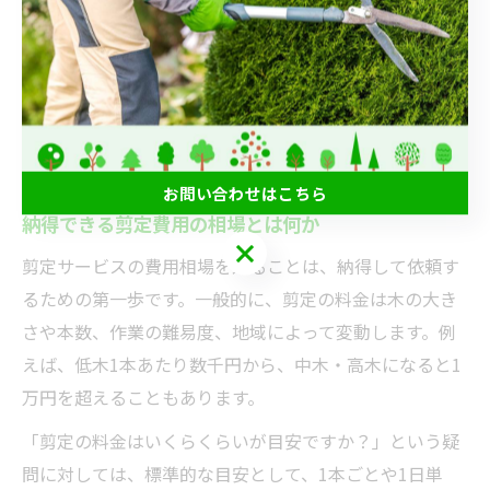
やすくなります。
注意点として、安さだけで選ぶと作業の質やアフターサ
ポートが不十分な場合があるため、料金だけでなく「剪
定料金の透明性」や業者の対応も総合的に判断しましょ
う。
お問い合わせはこちら
納得できる剪定費用の相場とは何か
お問い合わせはこちら
剪定サービスの費用相場を知ることは、納得して依頼す
るための第一歩です。一般的に、剪定の料金は木の大き
さや本数、作業の難易度、地域によって変動します。例
えば、低木1本あたり数千円から、中木・高木になると1
万円を超えることもあります。
「剪定の料金はいくらくらいが目安ですか？」という疑
問に対しては、標準的な目安として、1本ごとや1日単