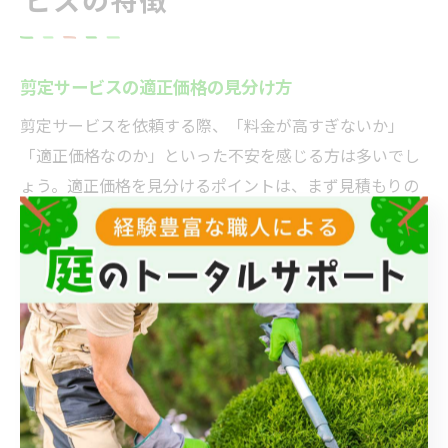
剪定サービスの適正価格の見分け方
剪定サービスを依頼する際、「料金が高すぎないか」
「適正価格なのか」といった不安を感じる方は多いでし
ょう。適正価格を見分けるポイントは、まず見積もりの
内容が具体的かどうかに注目することです。作業内容や
剪定する樹種、本数、作業時間、処分費などが明記され
ているか確認しましょう。
また、複数の業者から相見積もりを取得し、金額の差や
サービス内容を比較することも大切です。特に「庭木の
剪定料金」や「剪定サービス 評判」などの情報を活用
し、地域の相場感をつかむと安心です。実際の口コミや
体験談も参考にすると、料金に見合うサービスか見極め