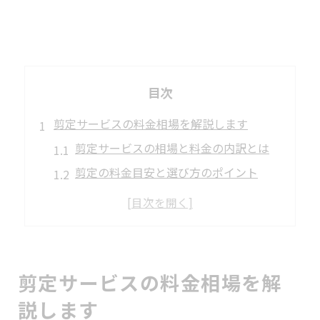
目次
剪定サービスの料金相場を解説します
剪定サービスの相場と料金の内訳とは
剪定の料金目安と選び方のポイント
庭木剪定の相場感を正しく知る方法
剪定費用の比較で安心依頼を実現
料金が変動する剪定サービスの理由
安心して剪定を依頼する選び方の極意
剪定サービスの料金相場を解
安心できる剪定サービス選びの基準
説します
信頼できる剪定業者の見極め方とは