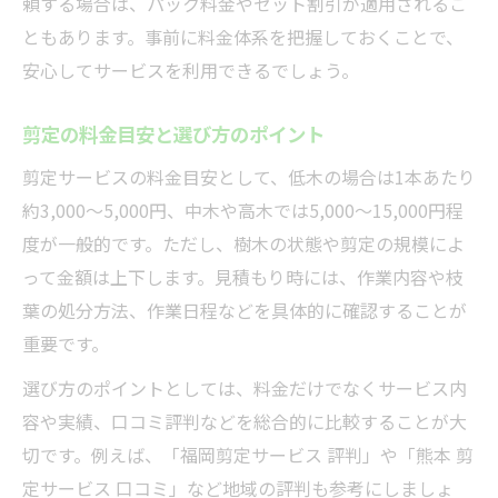
頼する場合は、パック料金やセット割引が適用されるこ
剪定業者の評判や実績を徹底比較
ともあります。事前に料金体系を把握しておくことで、
自分に合う剪定サービスの選び方
安心してサービスを利用できるでしょう。
失敗しない剪定サービス選びのポイント
剪定の料金目安と選び方のポイント
失敗しない剪定サービスの選定基準
剪定サービスの料金目安として、低木の場合は1本あたり
剪定業者選びで見落としがちな点
約3,000～5,000円、中木や高木では5,000～15,000円程
剪定依頼でトラブルを防ぐ方法とは
度が一般的です。ただし、樹木の状態や剪定の規模によ
納得できる剪定サービス見極め術
って金額は上下します。見積もり時には、作業内容や枝
剪定業者との事前確認で安心依頼を
葉の処分方法、作業日程などを具体的に確認することが
納得できる剪定依頼のための基礎知識
重要です。
剪定サービス依頼時の基本知識を解説
選び方のポイントとしては、料金だけでなくサービス内
料金トラブルを避ける剪定のポイント
容や実績、口コミ評判などを総合的に比較することが大
剪定依頼の流れと準備すべきこと
切です。例えば、「福岡剪定サービス 評判」や「熊本 剪
剪定サービスの活用で庭管理が楽になる
定サービス 口コミ」など地域の評判も参考にしましょ