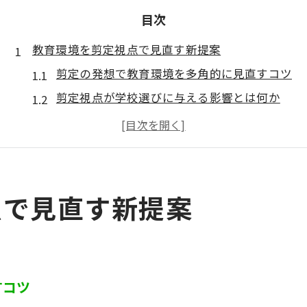
目次
教育環境を剪定視点で見直す新提案
剪定の発想で教育環境を多角的に見直すコツ
剪定視点が学校選びに与える影響とは何か
剪定で見抜く学校環境の本質と選び方
地域の特色を活かした剪定的教育環境分析
剪定を活用した教育機関の比較ポイント
マンモス校の特徴と剪定の関係性を探る
点で見直す新提案
マンモス校の剪定的特徴と教育への影響
剪定を参考にしたマンモス校の選び方
マンモス校のメリットを剪定視点で解説
すコツ
剪定手法が活きるマンモス校の見極め方