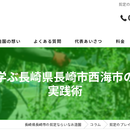
剪定
造園の想い
よくある質問
代表あいさつ
料金
学ぶ長崎県長崎市西海市
実践術
長崎県長崎市の剪定ならいなお造園
コラム
剪定のプレ