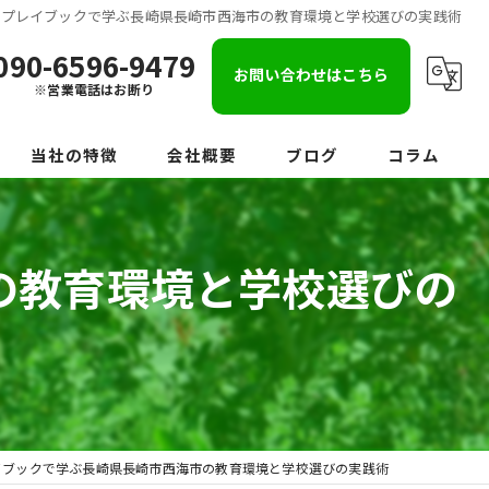
のプレイブックで学ぶ長崎県長崎市西海市の教育環境と学校選びの実践術
090-6596-9479
お問い合わせはこちら
※営業電話はお断り
当社の特徴
会社概要
ブログ
コラム
伐採
の教育環境と学校選びの
伐根
草刈り
草むしり
庭じまい
イブックで学ぶ長崎県長崎市西海市の教育環境と学校選びの実践術