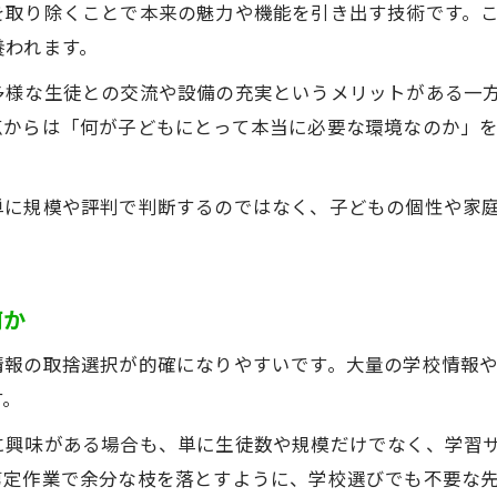
マンモス校の規模と剪定的発想の重要性
を取り除くことで本来の魅力や機能を引き出す技術です。
養われます。
子どもに合う学校選びを剪定から考える
剪定の視点で個性に合う学校を選ぶ方法
多様な生徒との交流や設備の充実というメリットがある一
点からは「何が子どもにとって本当に必要な環境なのか」
子どもに最適な学校環境と剪定の関係性
剪定技術が学校選びの判断に活きる理由
剪定思考で見極める子ども向きの学校
単に規模や評判で判断するのではなく、子どもの個性や家
教育環境の剪定が子どもの成長支援に有効
地域の教育環境における剪定の役割とは
何か
地域教育環境における剪定の意義と効果
剪定技術が地域学校に与えるメリット
情報の取捨選択が的確になりやすいです。大量の学校情報
す。
地域に根ざした剪定視点の活用方法
剪定手法から見る地域教育の特性分析
に興味がある場合も、単に生徒数や規模だけでなく、学習
剪定の観点で考える地域教育の課題解決
剪定作業で余分な枝を落とすように、学校選びでも不要な