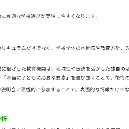
学校規模を剪定的に見極めるポイント
剪定視点で学校規模を比較する重要性
像に最適な学校選びが実現しやすくなります。
学校規模の適正化に剪定を活かす方法
剪定の理論で学校規模を見極めるコツ
最適な学校規模選びと剪定思考の活用
カリキュラムだけでなく、学校全体の雰囲気や教育方針、
剪定を参考にした学校規模の判断基準
進学先選びで活きる剪定の知見まとめ
域に根ざした教育機関は、地域性や伝統を活かした独自の
剪定の考え方が進学先選びに活きる理由
で「本当に子どもに必要な要素」を選び抜くことで、後悔
お問い合わせはこちら
お問い合わせはこちら
進学判断で役立つ剪定的アプローチの整理
や説明会に積極的に参加することで、表面的な情報だけで
剪定を通じて得られる学校選びのヒント
進学先決定における剪定の活用ポイント
剪定の知見による進学先選択の最終チェック
分析