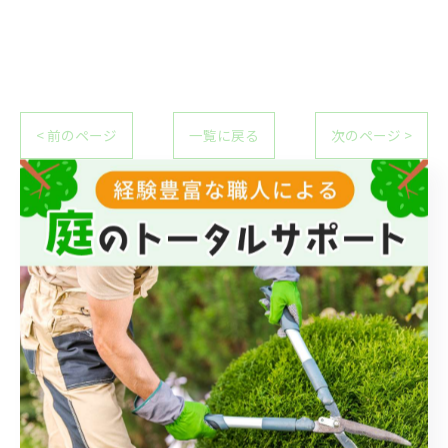
< 前のページ
一覧に戻る
次のページ >
カテゴリー
Categories
全てのカテゴリー
伐採
伐根
草刈り
草むしり