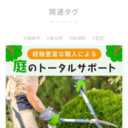
関連タグ
#長崎市
#長与町
#時津町
#剪定
カテゴリー
Categories
全てのカテゴリー
伐採
伐根
草刈り
草むしり