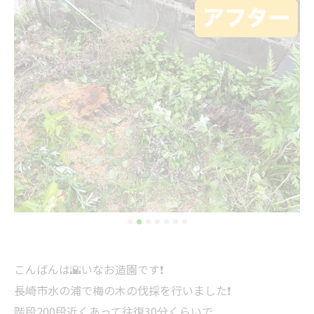
こんばんは🌇いなお造園です❗️
長崎市水の浦で梅の木の伐採を行いました❗️
階段200段近くあって往復30分くらいで