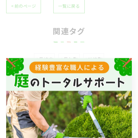
< 前のページ
一覧に戻る
関連タグ
#長崎市
#長与町
#時津町
カテゴリー
Categories
全てのカテゴリー
伐採
伐根