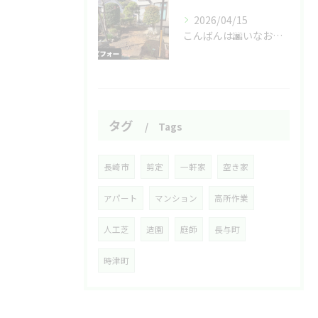
2026/04/15
こんばんは🌆いなお造園です❗️
タグ
Tags
長崎市
剪定
一軒家
空き家
アパート
マンション
高所作業
人工芝
造園
庭師
長与町
時津町