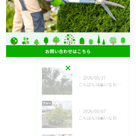
草刈り
草むしり
庭じまい
お問い合わせはこちら
最近の投稿
Recent Posts
お問い合わせはこちら
2026/05/27
こんばんは🌇いなお造園です❗️
2026/05/07
こんばんは🌆いなお造園です❗️