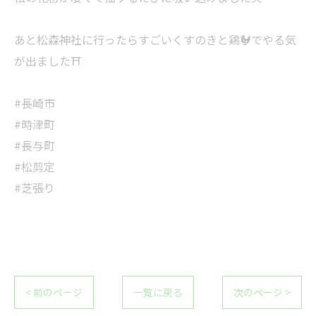
あと松森神社に行ったらすごいくすのきと鶏🐓でやる気
が出ました⛩️
#長崎市
#時津町
#長与町
#松剪定
#芝張り
< 前のページ
一覧に戻る
次のページ >