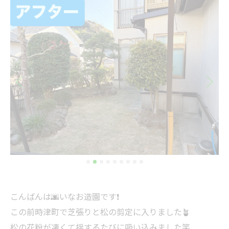
こんばんは🌆いなお造園です❗️
この前時津町で芝張りと松の剪定に入りました🪴
松の花粉が凄くて揺するたびに吸い込みました笑