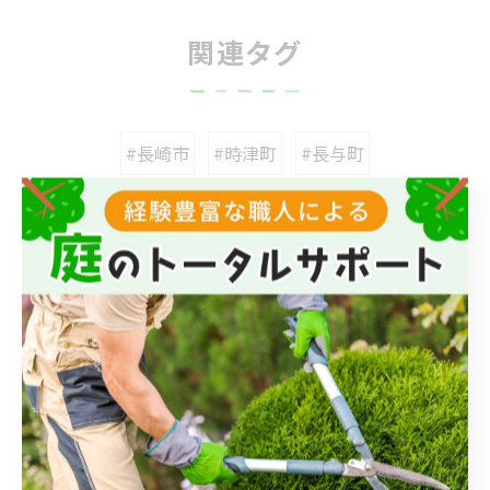
関連タグ
#長崎市
#時津町
#長与町
カテゴリー
Categories
全てのカテゴリー
伐採
伐根
草刈り
草むしり