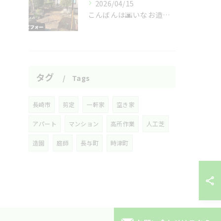
2026/04/15
こんばんは🌆いなお造園です❗️
タグ
Tags
長崎市
剪定
一軒家
空き家
アパート
マンション
高所作業
人工芝
造園
庭師
長与町
時津町