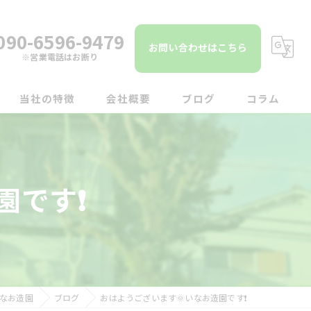
090-6596-9479
お問い合わせはこちら
※営業電話はお断り
当社の特徴
会社概要
ブログ
コラム
伐採
伐根
です❗️
草刈り
草むしり
庭じまい
なお造園
ブログ
おはようございます🌞いなお造園です❗️