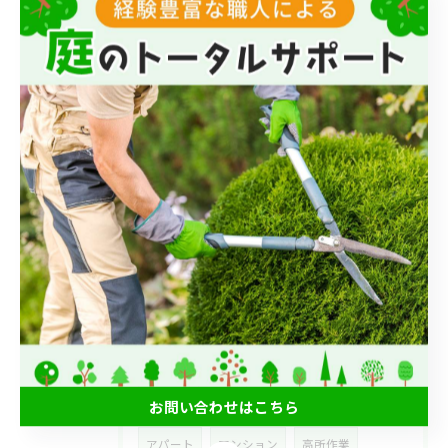
2026/05/07
こんばんは🌆いなお造園です❗️
2026/04/15
こんばんは🌆いなお造園です❗️
タグ
Tags
長崎市
剪定
一軒家
空き家
お問い合わせはこちら
アパート
マンション
高所作業