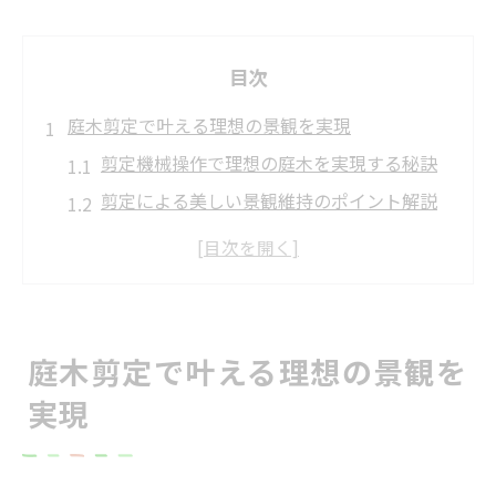
目次
庭木剪定で叶える理想の景観を実現
剪定機械操作で理想の庭木を実現する秘訣
剪定による美しい景観維持のポイント解説
丁寧な剪定が庭木の魅力を最大限に高める
理由
プロの剪定技術で住宅の景観が変わる瞬間
剪定で見違える庭木の整え方と日常手入れ
庭木剪定で叶える理想の景観を
プロの剪定機械操作がもたらす安心感
実現
剪定機械操作で安全と丁寧さを両立する工
夫
プロによる剪定が安心感を生む理由と実例