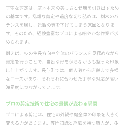
法
丁寧な剪定は、庭木本来の美しさと健康を引き出すため
の基本です。乱雑な剪定や過度な切り詰めは、樹木のバ
長与町で依頼する剪定の注意ポイント
ランスを崩し、景観の質を下げてしまう原因となりま
剪定機械操作依頼時に確認したい注意点集
す。そのため、経験豊富なプロによる細やかな作業が求
剪定を業者に依頼する際の適切な選び方
められます。
剪定作業時のトラブルを防ぐ事前準備とは
例えば、枝の生長方向や全体のバランスを見極めながら
剪定料金の目安と納得できる依頼ポイント
剪定を行うことで、自然な形を保ちながらも整った印象
丁寧な剪定作業が信頼につながる理由解説
に仕上がります。長与町では、個人宅から店舗まで多様
なニーズがあり、それぞれに合わせた丁寧な対応が高い
満足度につながっています。
プロの剪定技術で住宅の景観が変わる瞬間
プロによる剪定は、住宅の外観や庭全体の印象を大きく
変える力があります。専門知識と経験を持つ職人が、樹