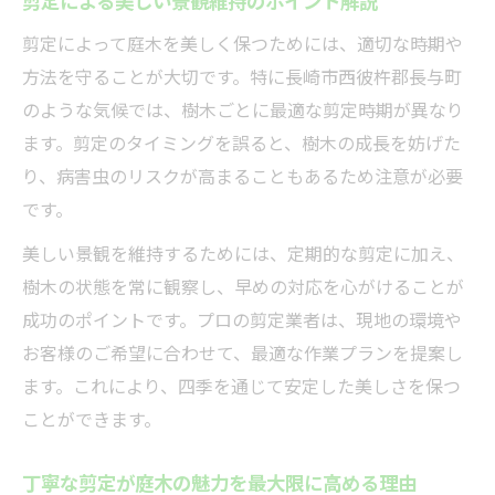
剪定による美しい景観維持のポイント解説
法
剪定によって庭木を美しく保つためには、適切な時期や
プロが実践する剪定の美観アップテクニッ
方法を守ることが大切です。特に長崎市西彼杵郡長与町
ク
のような気候では、樹木ごとに最適な剪定時期が異なり
剪定で庭木の形と健康を両立させるコツ
ます。剪定のタイミングを誤ると、樹木の成長を妨げた
丁寧な剪定が生む仕上がりの違いを比較
り、病害虫のリスクが高まることもあるため注意が必要
剪定後の手入れで美しい庭木を長持ちさせ
です。
る
美しい景観を維持するためには、定期的な剪定に加え、
庭木の健康維持に欠かせない剪定の意味
樹木の状態を常に観察し、早めの対応を心がけることが
剪定が庭木の健康維持に与える重要な役割
成功のポイントです。プロの剪定業者は、現地の環境や
剪定機械操作で病害虫を予防するポイント
お客様のご希望に合わせて、最適な作業プランを提案し
健康な庭木へ導く剪定タイミングの見極め
ます。これにより、四季を通じて安定した美しさを保つ
方
ことができます。
剪定不足がもたらす庭木への影響とは
丁寧な剪定が庭木の魅力を最大限に高める理由
適切な剪定で庭木の成長をサポートする方