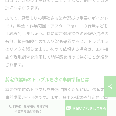
択につながります。
加えて、見積もりの明確さも業者選びの重要なポイント
です。料金・作業範囲・アフターフォローの有無などを
比較検討しましょう。特に剪定機械操作の経験や資格の
有無、損害保険への加入状況も確認すると、トラブル時
のリスクを減らせます。初めて依頼する場合は、無料相
談や現地調査を活用して納得感を持って選ぶことが推奨
されます。
剪定作業時のトラブルを防ぐ事前準備とは
剪定作業時のトラブルを未然に防ぐためには、依頼前の
事前準備が不可欠です。まず、庭木の種類や剪定希望箇
所、時期を明確に伝えることが重要です。特に長崎市西
090-6596-9479
お問い合わせはこちら
※営業電話はお断り
彼杵郡長与町では、台風や強風の影響を受けやすいた