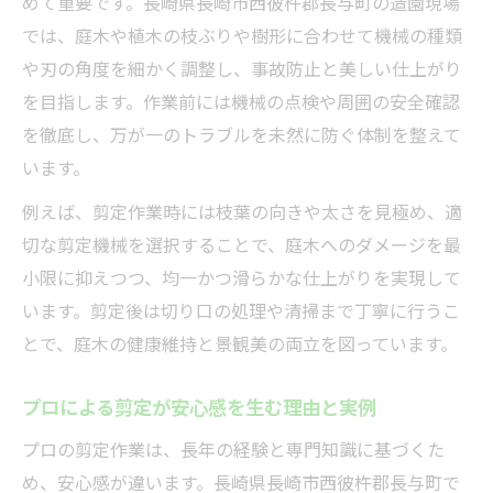
めて重要です。長崎県長崎市西彼杵郡長与町の造園現場
では、庭木や植木の枝ぶりや樹形に合わせて機械の種類
や刃の角度を細かく調整し、事故防止と美しい仕上がり
を目指します。作業前には機械の点検や周囲の安全確認
を徹底し、万が一のトラブルを未然に防ぐ体制を整えて
います。
例えば、剪定作業時には枝葉の向きや太さを見極め、適
切な剪定機械を選択することで、庭木へのダメージを最
小限に抑えつつ、均一かつ滑らかな仕上がりを実現して
います。剪定後は切り口の処理や清掃まで丁寧に行うこ
とで、庭木の健康維持と景観美の両立を図っています。
プロによる剪定が安心感を生む理由と実例
プロの剪定作業は、長年の経験と専門知識に基づくた
め、安心感が違います。長崎県長崎市西彼杵郡長与町で