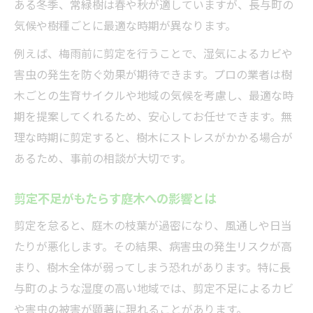
ある冬季、常緑樹は春や秋が適していますが、長与町の
気候や樹種ごとに最適な時期が異なります。
例えば、梅雨前に剪定を行うことで、湿気によるカビや
害虫の発生を防ぐ効果が期待できます。プロの業者は樹
木ごとの生育サイクルや地域の気候を考慮し、最適な時
期を提案してくれるため、安心してお任せできます。無
理な時期に剪定すると、樹木にストレスがかかる場合が
あるため、事前の相談が大切です。
剪定不足がもたらす庭木への影響とは
剪定を怠ると、庭木の枝葉が過密になり、風通しや日当
たりが悪化します。その結果、病害虫の発生リスクが高
まり、樹木全体が弱ってしまう恐れがあります。特に長
与町のような湿度の高い地域では、剪定不足によるカビ
や害虫の被害が顕著に現れることがあります。