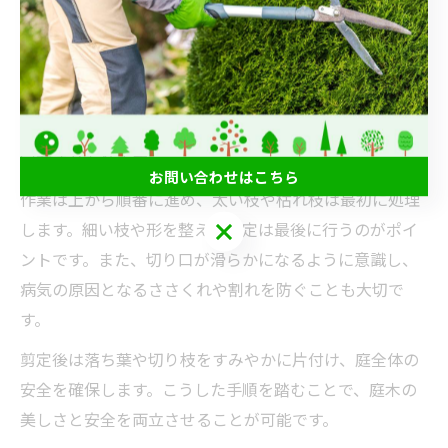
安全な剪定手順で庭木を守る心がけとは
安全な剪定手順を守ることは、庭木の健康と美しさを維
持するための基本です。まず、剪定する樹種や枝の状態
を見極め、適切な道具を選択しましょう。長崎市西彼杵
郡長与町で多く見られる庭木には、それぞれに合った剪
定方法があります。
お問い合わせはこちら
作業は上から順番に進め、太い枝や枯れ枝は最初に処理
お問い合わせはこちら
します。細い枝や形を整える剪定は最後に行うのがポイ
ントです。また、切り口が滑らかになるように意識し、
病気の原因となるささくれや割れを防ぐことも大切で
す。
剪定後は落ち葉や切り枝をすみやかに片付け、庭全体の
安全を確保します。こうした手順を踏むことで、庭木の
美しさと安全を両立させることが可能です。