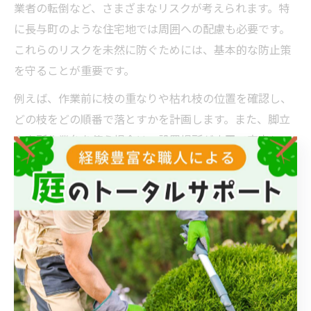
業者の転倒など、さまざまなリスクが考えられます。特
に長与町のような住宅地では周囲への配慮も必要です。
これらのリスクを未然に防ぐためには、基本的な防止策
を守ることが重要です。
例えば、作業前に枝の重なりや枯れ枝の位置を確認し、
どの枝をどの順番で落とすかを計画します。また、脚立
や高所作業台を使う場合は、設置場所が水平で安定して
いるかを必ず確認し、無理な姿勢での作業を避けること
が大切です。
さらに、近隣や家族への声かけや、作業時の安全エリア
の設定も忘れずに行いましょう。こうした基本を徹底す
ることで、事故やトラブルを未然に防ぎ、安心して剪定
作業を進めることができます。