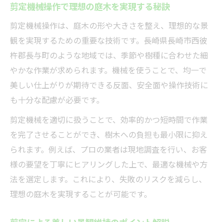
剪定機械操作で理想の庭木を実現する秘訣
剪定機械操作でトラブルを未然に防ぐ仕組
剪定機械操作は、庭木の形や大きさを整え、理想的な景
み
観を実現するための重要な技術です。長崎県長崎市西彼
庭木剪定で重視したい安全対策のポイント
杵郡長与町のような地域では、季節や樹種に合わせた細
信頼できる剪定業者選びの安心ポイント紹
やかな作業が求められます。機械を使うことで、均一で
介
美しい仕上がりが期待できる反面、安全面や操作技術に
剪定で悩むなら知っておきたい安全管理
も十分な配慮が必要です。
剪定機械操作時の安全管理と注意点を解説
剪定機械を適切に扱うことで、効率的かつ短時間で作業
剪定で発生しやすいリスクと防止策の基本
を完了させることができ、樹木への負担も最小限に抑え
安全な剪定手順で庭木を守る心がけとは
られます。例えば、プロの業者は現地調査を行い、お客
剪定作業の事故防止に役立つポイント集
様の要望を丁寧にヒアリングした上で、最適な機械や方
法を選定します。これにより、失敗のリスクを減らし、
業者依頼時に確認したい剪定安全対策とは
理想の庭木を実現することが可能です。
美しい仕上がりへ導く剪定のコツ解説
剪定機械操作で仕上がりを美しく整える方